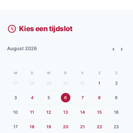
Kies een tijdslot
August 2026
Previous
Next
M
D
W
D
V
Z
Z
27
28
29
30
31
1
2
3
4
5
6
7
8
9
10
11
12
13
14
15
16
17
18
19
20
21
22
23