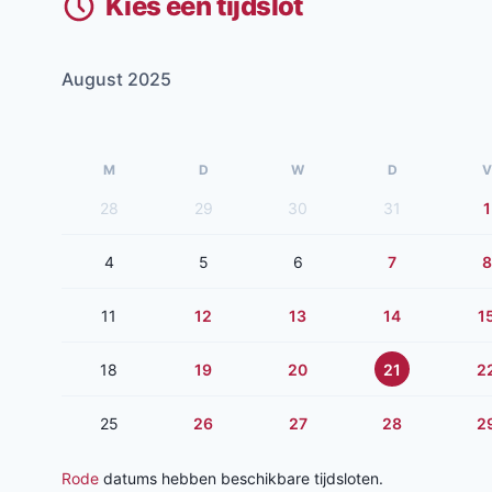
Kies een tijdslot
August 2025
M
D
W
D
V
28
29
30
31
1
4
5
6
7
8
11
12
13
14
1
18
19
20
21
2
25
26
27
28
2
Rode
datums hebben beschikbare tijdsloten.