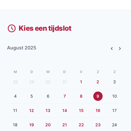
Kies een tijdslot
August 2025
Previous
Next
M
D
W
D
V
Z
Z
28
29
30
31
1
2
3
4
5
6
7
8
9
10
11
12
13
14
15
16
17
18
19
20
21
22
23
24