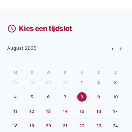
Kies een tijdslot
August 2025
Previous
Next
M
D
W
D
V
Z
Z
28
29
30
31
1
2
3
4
5
6
7
8
9
10
11
12
13
14
15
16
17
18
19
20
21
22
23
24