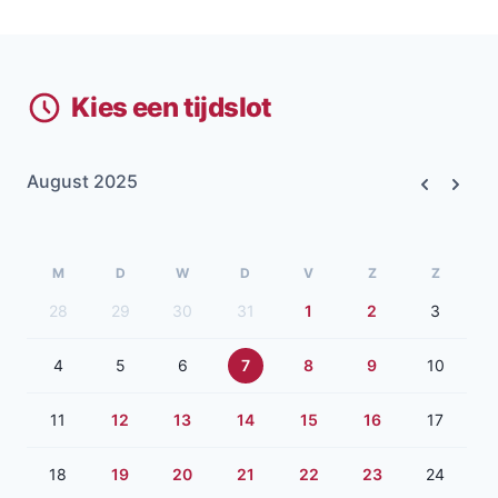
Kies een tijdslot
August 2025
Previous
Next
M
D
W
D
V
Z
Z
28
29
30
31
1
2
3
4
5
6
7
8
9
10
11
12
13
14
15
16
17
18
19
20
21
22
23
24