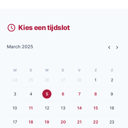
Kies een tijdslot
March 2025
Previous
Next
M
D
W
D
V
Z
Z
24
25
26
27
28
1
2
3
4
5
6
7
8
9
10
11
12
13
14
15
16
17
18
19
20
21
22
23