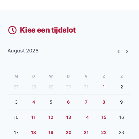
Kies een tijdslot
August 2026
Previous
Next
M
D
W
D
V
Z
Z
27
28
29
30
31
1
2
3
4
5
6
7
8
9
10
11
12
13
14
15
16
17
18
19
20
21
22
23