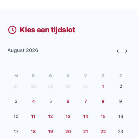
Kies een tijdslot
August 2026
Previous
Next
M
D
W
D
V
Z
Z
27
28
29
30
31
1
2
3
4
5
6
7
8
9
10
11
12
13
14
15
16
17
18
19
20
21
22
23