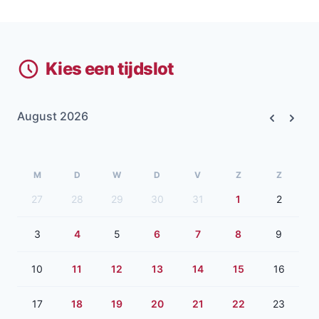
Kies een tijdslot
August 2026
Previous
Next
M
D
W
D
V
Z
Z
27
28
29
30
31
1
2
3
4
5
6
7
8
9
10
11
12
13
14
15
16
17
18
19
20
21
22
23