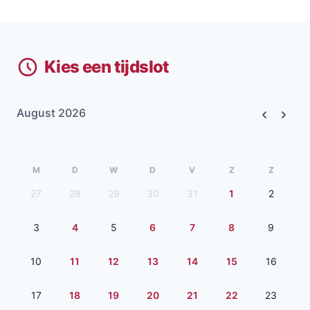
Kies een tijdslot
August 2026
Previous
Next
M
D
W
D
V
Z
Z
27
28
29
30
31
1
2
3
4
5
6
7
8
9
10
11
12
13
14
15
16
17
18
19
20
21
22
23