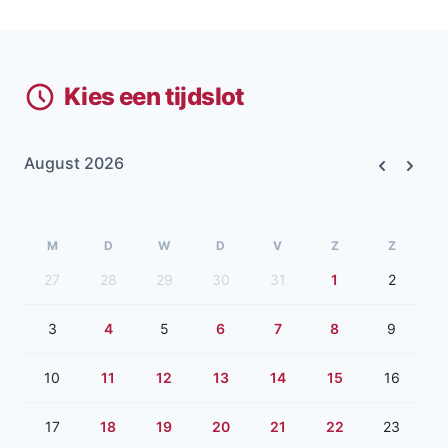
Kies een tijdslot
August 2026
Previous
Next
M
D
W
D
V
Z
Z
27
28
29
30
31
1
2
3
4
5
6
7
8
9
10
11
12
13
14
15
16
17
18
19
20
21
22
23