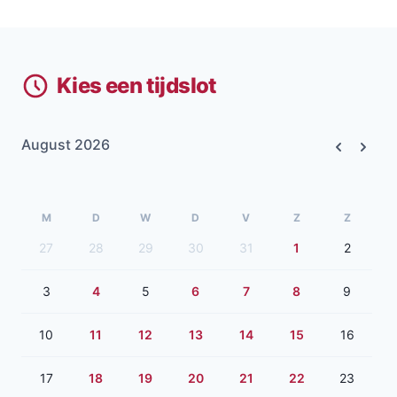
Kies een tijdslot
August 2026
Previous
Next
M
D
W
D
V
Z
Z
27
28
29
30
31
1
2
3
4
5
6
7
8
9
10
11
12
13
14
15
16
17
18
19
20
21
22
23