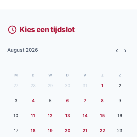
Kies een tijdslot
August 2026
Previous
Next
M
D
W
D
V
Z
Z
27
28
29
30
31
1
2
3
4
5
6
7
8
9
10
11
12
13
14
15
16
17
18
19
20
21
22
23