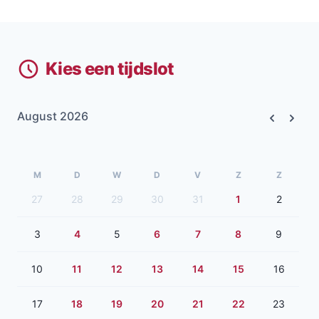
Kies een tijdslot
August 2026
Previous
Next
M
D
W
D
V
Z
Z
27
28
29
30
31
1
2
3
4
5
6
7
8
9
10
11
12
13
14
15
16
17
18
19
20
21
22
23