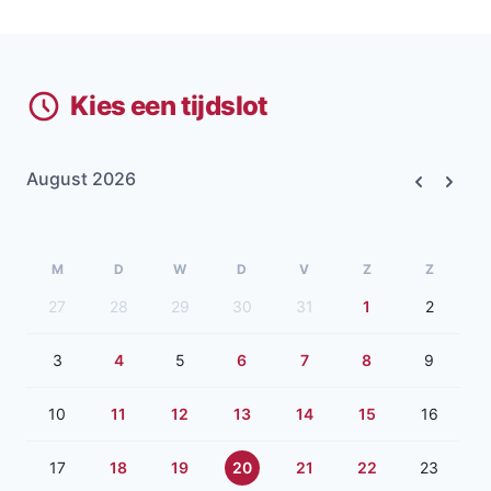
Kies een tijdslot
August 2026
Previous
Next
M
D
W
D
V
Z
Z
27
28
29
30
31
1
2
3
4
5
6
7
8
9
10
11
12
13
14
15
16
17
18
19
20
21
22
23