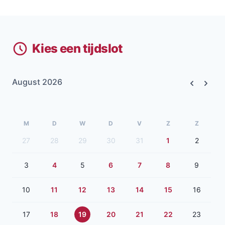
Kies een tijdslot
August 2026
Previous
Next
M
D
W
D
V
Z
Z
27
28
29
30
31
1
2
3
4
5
6
7
8
9
10
11
12
13
14
15
16
17
18
19
20
21
22
23