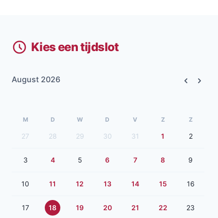
Kies een tijdslot
August 2026
Previous
Next
M
D
W
D
V
Z
Z
27
28
29
30
31
1
2
3
4
5
6
7
8
9
10
11
12
13
14
15
16
17
18
19
20
21
22
23