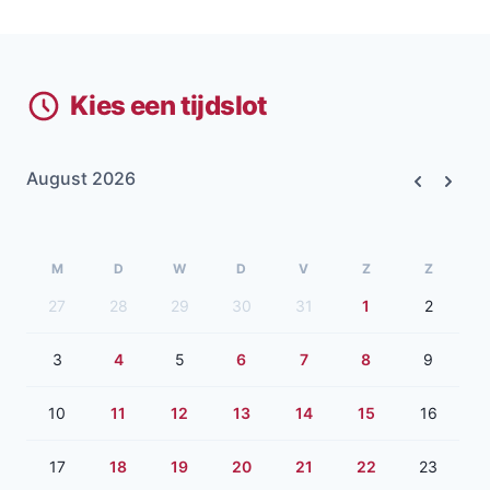
Kies een tijdslot
August 2026
Previous
Next
M
D
W
D
V
Z
Z
27
28
29
30
31
1
2
3
4
5
6
7
8
9
10
11
12
13
14
15
16
17
18
19
20
21
22
23