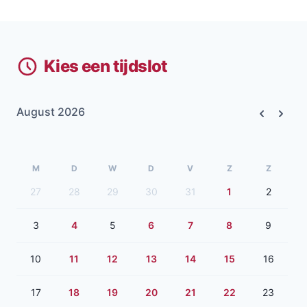
Kies een tijdslot
August 2026
Previous
Next
M
D
W
D
V
Z
Z
27
28
29
30
31
1
2
3
4
5
6
7
8
9
10
11
12
13
14
15
16
17
18
19
20
21
22
23