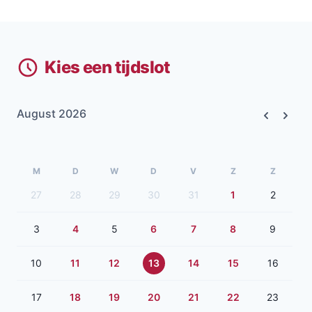
Kies een tijdslot
August 2026
Previous
Next
M
D
W
D
V
Z
Z
27
28
29
30
31
1
2
3
4
5
6
7
8
9
10
11
12
13
14
15
16
17
18
19
20
21
22
23