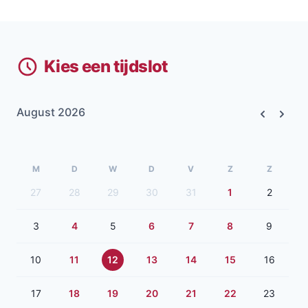
Kies een tijdslot
August 2026
Previous
Next
M
D
W
D
V
Z
Z
27
28
29
30
31
1
2
3
4
5
6
7
8
9
10
11
12
13
14
15
16
17
18
19
20
21
22
23