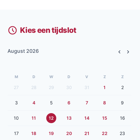
Kies een tijdslot
August 2026
Previous
Next
M
D
W
D
V
Z
Z
27
28
29
30
31
1
2
3
4
5
6
7
8
9
10
11
12
13
14
15
16
17
18
19
20
21
22
23