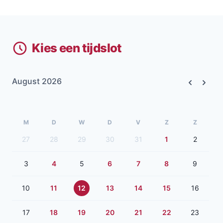
Kies een tijdslot
August 2026
Previous
Next
M
D
W
D
V
Z
Z
27
28
29
30
31
1
2
3
4
5
6
7
8
9
10
11
12
13
14
15
16
17
18
19
20
21
22
23