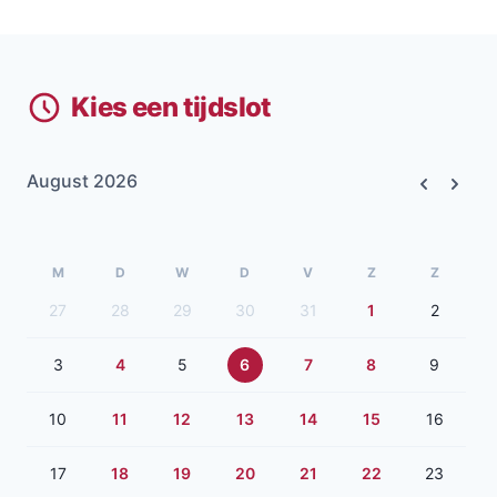
Kies een tijdslot
August 2026
Previous
Next
M
D
W
D
V
Z
Z
27
28
29
30
31
1
2
3
4
5
6
7
8
9
10
11
12
13
14
15
16
17
18
19
20
21
22
23