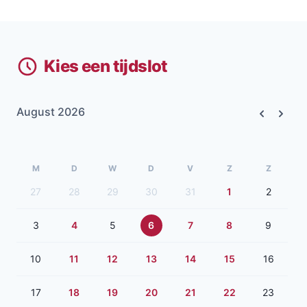
Kies een tijdslot
August 2026
Previous
Next
M
D
W
D
V
Z
Z
27
28
29
30
31
1
2
3
4
5
6
7
8
9
10
11
12
13
14
15
16
17
18
19
20
21
22
23