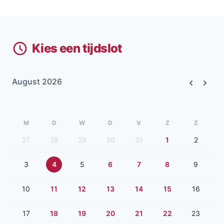
Kies een tijdslot
August 2026
Previous
Next
M
D
W
D
V
Z
Z
27
28
29
30
31
1
2
3
4
5
6
7
8
9
10
11
12
13
14
15
16
17
18
19
20
21
22
23