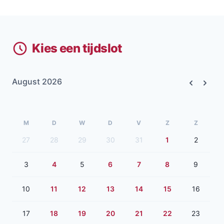
Kies een tijdslot
August 2026
Previous
Next
M
D
W
D
V
Z
Z
27
28
29
30
31
1
2
3
4
5
6
7
8
9
10
11
12
13
14
15
16
17
18
19
20
21
22
23