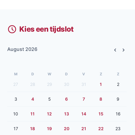
Kies een tijdslot
August 2026
Previous
Next
M
D
W
D
V
Z
Z
27
28
29
30
31
1
2
3
4
5
6
7
8
9
10
11
12
13
14
15
16
17
18
19
20
21
22
23