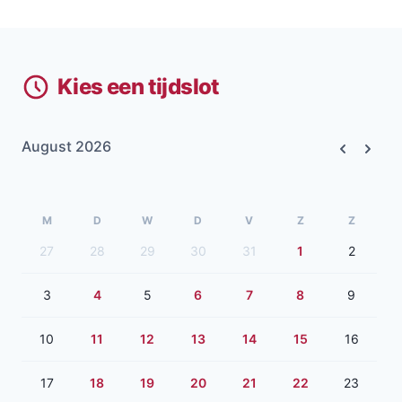
Kies een tijdslot
August 2026
Previous
Next
M
D
W
D
V
Z
Z
27
28
29
30
31
1
2
3
4
5
6
7
8
9
10
11
12
13
14
15
16
17
18
19
20
21
22
23