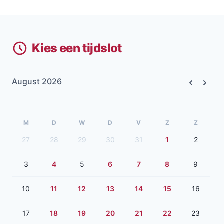
Kies een tijdslot
August 2026
Previous
Next
M
D
W
D
V
Z
Z
27
28
29
30
31
1
2
3
4
5
6
7
8
9
10
11
12
13
14
15
16
17
18
19
20
21
22
23