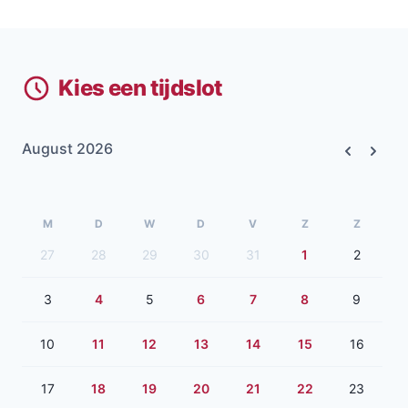
Kies een tijdslot
August 2026
Previous
Next
M
D
W
D
V
Z
Z
27
28
29
30
31
1
2
3
4
5
6
7
8
9
10
11
12
13
14
15
16
17
18
19
20
21
22
23