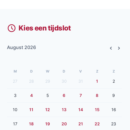
Kies een tijdslot
August 2026
Previous
Next
M
D
W
D
V
Z
Z
27
28
29
30
31
1
2
3
4
5
6
7
8
9
10
11
12
13
14
15
16
17
18
19
20
21
22
23