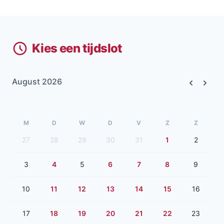
Kies een tijdslot
August 2026
Previous
Next
M
D
W
D
V
Z
Z
27
28
29
30
31
1
2
3
4
5
6
7
8
9
10
11
12
13
14
15
16
17
18
19
20
21
22
23