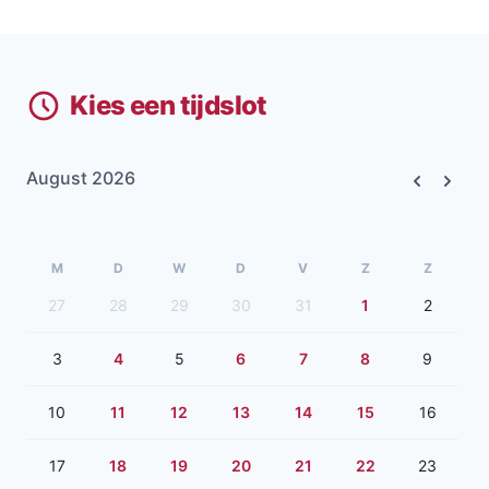
Kies een tijdslot
August 2026
Previous
Next
M
D
W
D
V
Z
Z
27
28
29
30
31
1
2
3
4
5
6
7
8
9
10
11
12
13
14
15
16
17
18
19
20
21
22
23