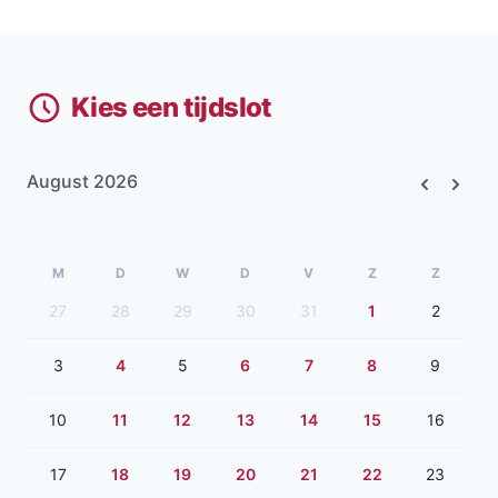
Kies een tijdslot
August 2026
Previous
Next
M
D
W
D
V
Z
Z
27
28
29
30
31
1
2
3
4
5
6
7
8
9
10
11
12
13
14
15
16
17
18
19
20
21
22
23