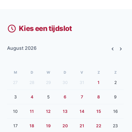
Kies een tijdslot
August 2026
Previous
Next
M
D
W
D
V
Z
Z
27
28
29
30
31
1
2
3
4
5
6
7
8
9
10
11
12
13
14
15
16
17
18
19
20
21
22
23