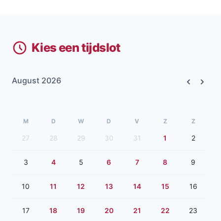
Kies een tijdslot
August 2026
Previous
Next
M
D
W
D
V
Z
Z
27
28
29
30
31
1
2
3
4
5
6
7
8
9
10
11
12
13
14
15
16
17
18
19
20
21
22
23