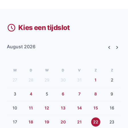
Kies een tijdslot
August 2026
Previous
Next
M
D
W
D
V
Z
Z
27
28
29
30
31
1
2
3
4
5
6
7
8
9
10
11
12
13
14
15
16
17
18
19
20
21
22
23