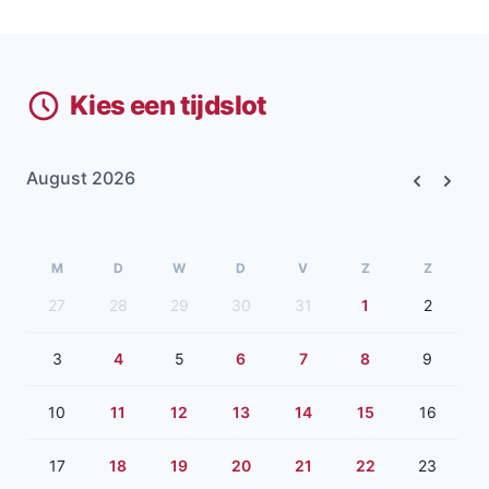
Kies een tijdslot
August 2026
Previous
Next
M
D
W
D
V
Z
Z
27
28
29
30
31
1
2
3
4
5
6
7
8
9
10
11
12
13
14
15
16
17
18
19
20
21
22
23