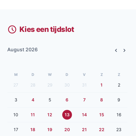
Kies een tijdslot
August 2026
Previous
Next
M
D
W
D
V
Z
Z
27
28
29
30
31
1
2
3
4
5
6
7
8
9
10
11
12
13
14
15
16
17
18
19
20
21
22
23