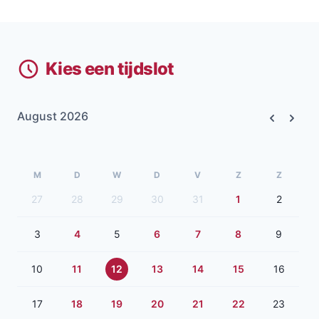
Kies een tijdslot
August 2026
Previous
Next
M
D
W
D
V
Z
Z
27
28
29
30
31
1
2
3
4
5
6
7
8
9
10
11
12
13
14
15
16
17
18
19
20
21
22
23