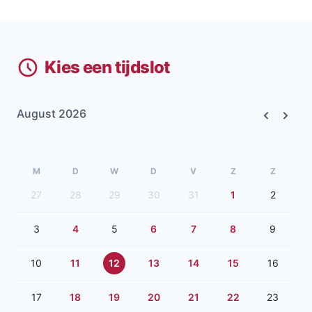
Kies een tijdslot
August 2026
Previous
Next
M
D
W
D
V
Z
Z
27
28
29
30
31
1
2
3
4
5
6
7
8
9
10
11
12
13
14
15
16
17
18
19
20
21
22
23