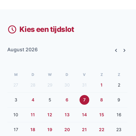
Kies een tijdslot
August 2026
Previous
Next
M
D
W
D
V
Z
Z
27
28
29
30
31
1
2
3
4
5
6
7
8
9
10
11
12
13
14
15
16
17
18
19
20
21
22
23