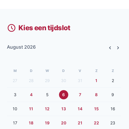
Kies een tijdslot
August 2026
Previous
Next
M
D
W
D
V
Z
Z
27
28
29
30
31
1
2
3
4
5
6
7
8
9
10
11
12
13
14
15
16
17
18
19
20
21
22
23