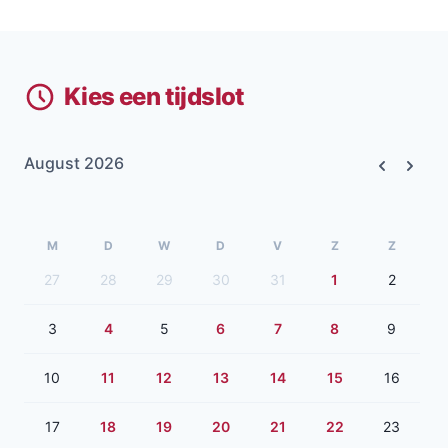
Kies een tijdslot
August 2026
Previous
Next
M
D
W
D
V
Z
Z
27
28
29
30
31
1
2
3
4
5
6
7
8
9
10
11
12
13
14
15
16
17
18
19
20
21
22
23