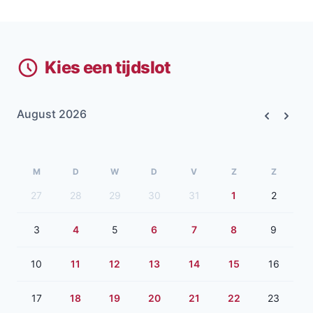
Kies een tijdslot
August 2026
Previous
Next
M
D
W
D
V
Z
Z
27
28
29
30
31
1
2
3
4
5
6
7
8
9
10
11
12
13
14
15
16
17
18
19
20
21
22
23