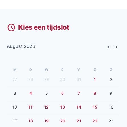
Kies een tijdslot
August 2026
Previous
Next
M
D
W
D
V
Z
Z
27
28
29
30
31
1
2
3
4
5
6
7
8
9
10
11
12
13
14
15
16
17
18
19
20
21
22
23