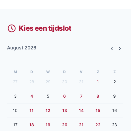
Kies een tijdslot
August 2026
Previous
Next
M
D
W
D
V
Z
Z
27
28
29
30
31
1
2
3
4
5
6
7
8
9
10
11
12
13
14
15
16
17
18
19
20
21
22
23