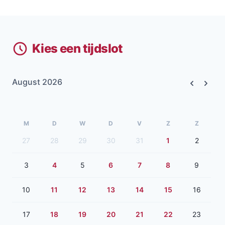
Kies een tijdslot
August 2026
Previous
Next
M
D
W
D
V
Z
Z
27
28
29
30
31
1
2
3
4
5
6
7
8
9
10
11
12
13
14
15
16
17
18
19
20
21
22
23