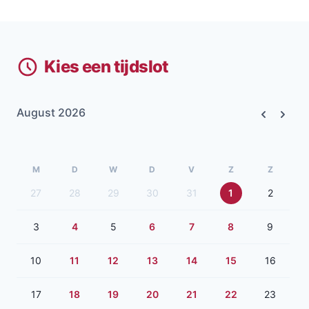
Kies een tijdslot
August 2026
Previous
Next
M
D
W
D
V
Z
Z
27
28
29
30
31
1
2
3
4
5
6
7
8
9
10
11
12
13
14
15
16
17
18
19
20
21
22
23